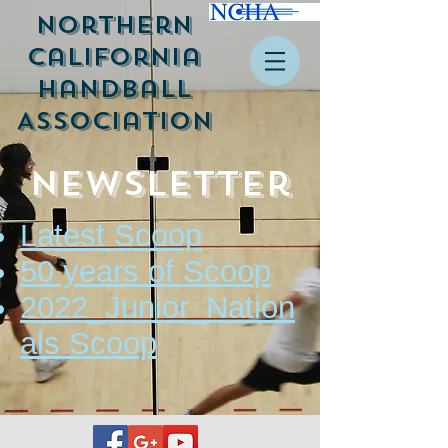
Northern
California
Handball
Association
Newsletter
Latest Scoop
50 years of Scoop
2022_Junior_Nation
als Scoop